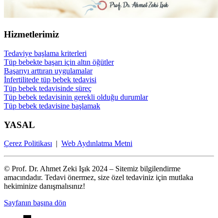
Hizmetlerimiz
Tedaviye başlama kriterleri
Tüp bebekte başarı için altın öğütler
Başarıyı arttıran uygulamalar
İnfertilitede tüp bebek tedavisi
Tüp bebek tedavisinde süreç
Tüp bebek tedavisinin gerekli olduğu durumlar
Tüp bebek tedavisine başlamak
YASAL
Çerez Politikası
|
Web Aydınlatma Metni
© Prof. Dr. Ahmet Zeki Işık 2024 – Sitemiz bilgilendirme
amacındadır. Tedavi önermez, size özel tedaviniz için mutlaka
hekiminize danışmalısınız!
Sayfanın başına dön