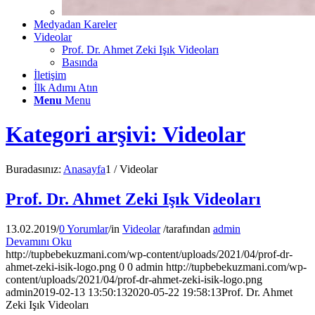
Medyadan Kareler
Videolar
Prof. Dr. Ahmet Zeki Işık Videoları
Basında
İletişim
İlk Adımı Atın
Menu
Menu
Kategori arşivi: Videolar
Buradasınız:
Anasayfa
1
/
Videolar
Prof. Dr. Ahmet Zeki Işık Videoları
13.02.2019
/
0 Yorumlar
/
in
Videolar
/
tarafından
admin
Devamını Oku
http://tupbebekuzmani.com/wp-content/uploads/2021/04/prof-dr-
ahmet-zeki-isik-logo.png
0
0
admin
http://tupbebekuzmani.com/wp-
content/uploads/2021/04/prof-dr-ahmet-zeki-isik-logo.png
admin
2019-02-13 13:50:13
2020-05-22 19:58:13
Prof. Dr. Ahmet
Zeki Işık Videoları