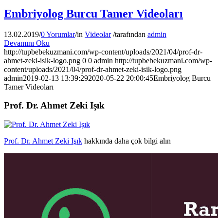
Embriyolog Burcu Tamer Videoları
13.02.2019
/
0 Yorumlar
/
in
Videolar
/
tarafından
admin
Devamını Oku
http://tupbebekuzmani.com/wp-content/uploads/2021/04/prof-dr-
ahmet-zeki-isik-logo.png
0
0
admin
http://tupbebekuzmani.com/wp-
content/uploads/2021/04/prof-dr-ahmet-zeki-isik-logo.png
admin
2019-02-13 13:39:29
2020-05-22 20:00:45
Embriyolog Burcu
Tamer Videoları
Prof. Dr. Ahmet Zeki Işık
Prof. Dr. Ahmet Zeki Işık
hakkında daha çok bilgi alın