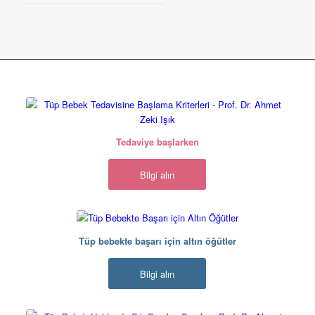
Tüp bebek tedavisine başlamak için gereken
belgeler hakkında bilgi alın.
Tedaviye başlarken
Bilgi alın
Tüp bebek tedavisinde
başarıya ulaşmanız için
Tüp bebekte başarı için altın öğütler
gereken altın değerinde
öğütleri sizler için derledik.
Bilgi alın