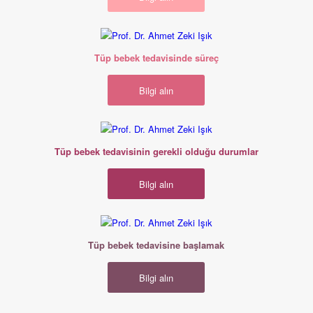
çocuk sahibi
olamayan
çiftlerin ümidi
Tüp bebek tedavi
olmaya devam
sürecinde sizleri
Tüp bebek tedavisinde süreç
ediyor.
neler bekliyor?
Bilgi alın
Hangi durumlarda
tüp bebek tedavisi
Tüp bebek tedavisinin gerekli olduğu durumlar
gereklidir?
Bilgi alın
Hayallerinizin
gerçekleşmesine
Tüp bebek tedavisine başlamak
bir adım daha
yakınsınız: Tüp
Bilgi alın
bebek tedavisine
başlıyorsunuz…