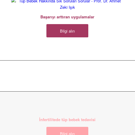
Tüp bebek tedavisinde başarıyı arttıran
uygulamalar hakkında bilgi alabilirsiniz.
Başarıyı arttıran uygulamalar
Bilgi alın
Açıklanamayan
İnfertilitede tüp bebek tedavisi
infertilitede tüp
bebek tedavisi,
Bilgi alın