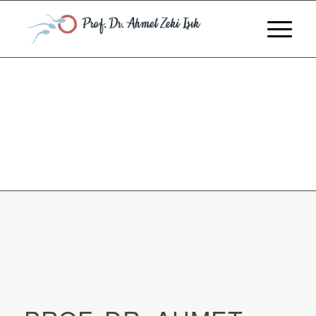
MUTLULUĞUNUZU ERTELEMEYIN
Bir annenin çocuğunu severken yaşadığı mutluluk, paha
biçilmezdir.
TÜP BEBEK TEDAVISI İÇIN İLK ADIMI ATIN